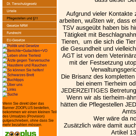
Aufgrund vieler Kontakte 
arbeiten, wußten wir, dass 
TSV ausgeübt haben bis hin
Tätigkeit mit Beschlagnah
Tieren, um die sich die Ti
die Gesundheit und vielleic
AGT ist von dem Veterinär
mit der Festsetzung utop
Verwaltungsgeric
Die Brisanz des kompletten
bei einem Tierheim ode
JEDERZEITIGES Betretungsr
Wenn wir als tierheim-ähn
hätten die Pflegestellen
Wenn Sie direkt über das
Banner ZOOPLUS bestellen,
Amts
bekommen wir einen kleinen Teil
des Umsatzes (Provision)
Wer wäre da no
gutgeschrieben, ohne dass Sie
Zusätzlich wäre damit auch
mehr bezahlen mössen.
Artikel 1