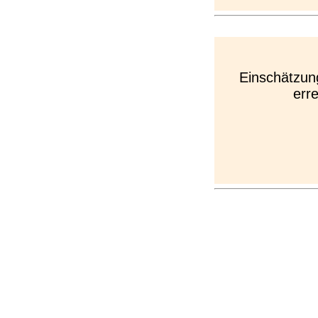
Einschätzun
err